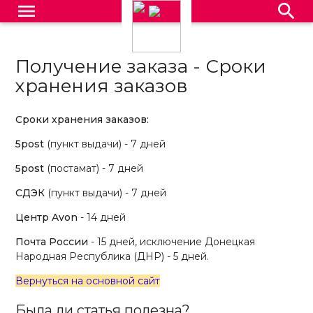
menu
search
Получение заказа - Сроки
хранения заказов
Сроки хранения заказов
:
5post
(пункт выдачи) - 7 дней
5post
(постамат) - 7 дней
СДЭК
(пункт выдачи) - 7 дней
Центр
Avon
- 14 дней
Почта России
- 15 дней, исключение Донецкая
Народная Республика (ДНР) - 5 дней.
Вернуться на основной сайт
Была ли статья полезна?